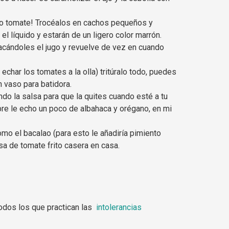
edio tomate! Trocéalos en cachos pequeños y
l líquido y estarán de un ligero color marrón.
acándoles el jugo y revuelve de vez en cuando
har los tomates a la olla) tritúralo todo, puedes
n vaso para batidora.
ndo la salsa para que la quites cuando esté a tu
pre le echo un poco de albahaca y orégano, en mi
o el bacalao (para esto le añadiría pimiento
sa de tomate frito casera en casa.
odos los que practican las
intolerancias