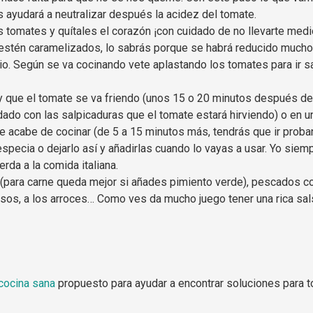
s ayudará a neutralizar después la acidez del tomate.
os tomates y quítales el corazón ¡con cuidado de no llevarte m
o estén caramelizados, lo sabrás porque se habrá reducido mucho e
io. Según se va cocinando vete aplastando los tomates para ir s
que el tomate se va friendo (unos 15 o 20 minutos después de ec
uidado con las salpicaduras que el tomate estará hirviendo) o en u
se acabe de cocinar (de 5 a 15 minutos más, tendrás que ir proba
specia o dejarlo así y añadirlas cuando lo vayas a usar. Yo siem
rda a la comida italiana.
para carne queda mejor si añades pimiento verde), pescados com
guisos, a los arroces… Como ves da mucho juego tener una rica sal
cocina sana
propuesto para ayudar a encontrar soluciones para t