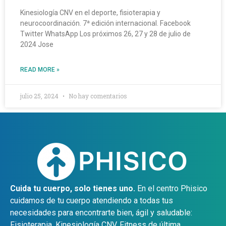
Kinesiología CNV en el deporte, fisioterapia y
neurocoordinación. 7ª edición internacional. Facebook
Twitter WhatsApp Los próximos 26, 27 y 28 de julio de
2024 Jose
READ MORE »
julio 25, 2024
No hay comentarios
Cuida tu cuerpo, solo tienes uno.
En el centro Phisico
cuidamos de tu cuerpo atendiendo a todas tus
necesidades para encontrarte bien, ágil y saludable:
Fisioterapia, Kinesiología CNV, Fitness de última